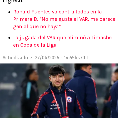
ingreso.
Ronald Fuentes va contra todos en la
Primera B: “No me gusta el VAR, me parece
genial que no haya”
La jugada del VAR que eliminó a Limache
en Copa de la Liga
Actualizado el
27/04/2026 - 14:55hs CLT