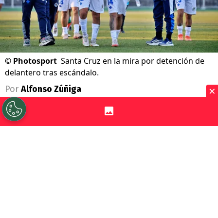
©
Photosport
Santa Cruz en la mira por detención de
delantero tras escándalo.
×
Por
Alfonso Zúñiga
Sigue a Redgol en Google!
Nicolás Barrios
, delantero de
Deportes
Santa Cruz
, fue detenido por Carabineros
del Retén Morza, de la Tercera Comisaría de
Teno, luego que junto a dos personas en un