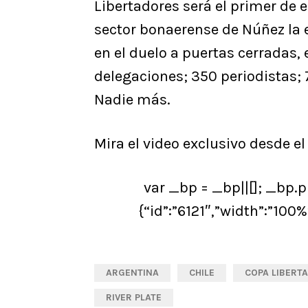
Libertadores será el primer de e
sector bonaerense de Núñez la 
en el duelo a puertas cerradas,
delegaciones; 350 periodistas; 
Nadie más.
Mira el video exclusivo desde 
var _bp = _bp||[]; _bp.p
{“id”:”6121″,”width”:”100%
ARGENTINA
CHILE
COPA LIBERT
RIVER PLATE