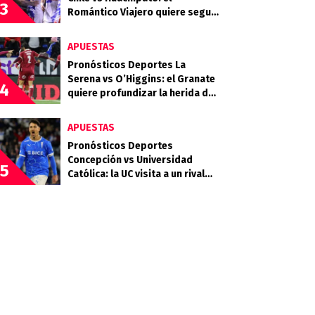
3
Romántico Viajero quiere seguir
sumando de a tres
APUESTAS
Pronósticos Deportes La
Serena vs O’Higgins: el Granate
4
quiere profundizar la herida del
Celeste
APUESTAS
Pronósticos Deportes
Concepción vs Universidad
5
Católica: la UC visita a un rival
que llega en racha