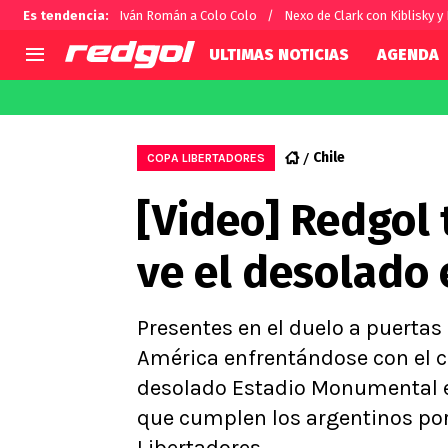
Es tendencia
:
Iván Román a Colo Colo
Nexo de Clark con Kiblisky y
ULTIMAS NOTICIAS
AGENDA
AGENDA
CHILE
MUNDO
Hoy en TV
Selección Chilena
Fútbol 
Chile
COPA LIBERTADORES
Colo Colo
Darío O
[Video] Redgol
U de Chile
Alexis 
U Católica
Carlos 
ve el desolado 
Campeonato Nacional
Chileno
Primera B
Segunda División
Presentes en el duelo a puertas
Copa Chile
América enfrentándose con el co
Supercopa Chile
desolado Estadio Monumental en
Campeonato Femenino
que cumplen los argentinos por 