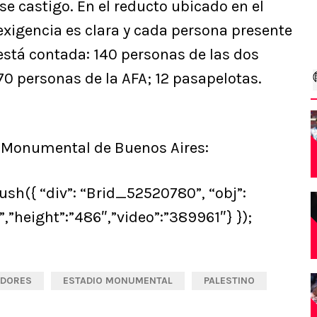
se castigo. En el reducto ubicado en el
exigencia es clara y cada persona presente
 está contada: 140 personas de las dos
70 personas de la AFA; 12 pasapelotas.
el Monumental de Buenos Aires:
ush({ “div”: “Brid_52520780”, “obj”:
”,”height”:”486″,”video”:”389961″} });
ADORES
ESTADIO MONUMENTAL
PALESTINO