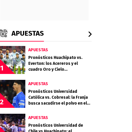
APUESTAS
APUESTAS
Pronósticos Huachipato vs.
Everton: los Acereros y el
1
cuadro Oro y Cielo
protagonizan un choque clave
por la fecha 18
APUESTAS
Pronósticos Universidad
Católica vs. Cobresal: la Franja
2
busca sacudirse el polvo en el
Claro Arena
APUESTAS
Pronósticos Universidad de
Chile vs Huachipato: el