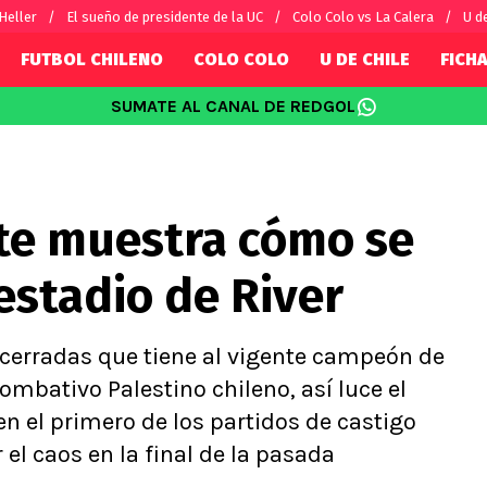
 Heller
El sueño de presidente de la UC
Colo Colo vs La Calera
U d
FUTBOL CHILENO
COLO COLO
U DE CHILE
FICHA
SUMATE AL CANAL DE REDGOL
SUDAMÉRICA
EUROPA
Internacional
Copa Libertadores
Champions L
sorio
Copa Sudamericana
Europa Leag
 te muestra cómo se
Sánchez
Fútbol Argentino
Conference 
Palacios
Fútbol Brasileño
Ligue 1
estadio de River
s por el mundo
Premier Leag
Serie A
La Liga
 cerradas que tiene al vigente campeón de
Bundesliga
mbativo Palestino chileno, así luce el
 el primero de los partidos de castigo
el caos en la final de la pasada