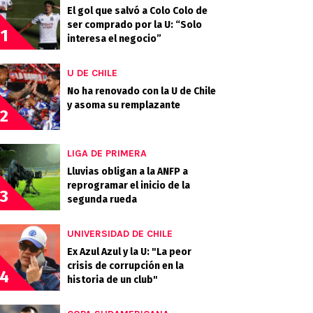
El gol que salvó a Colo Colo de
ser comprado por la U: “Solo
1
interesa el negocio”
U DE CHILE
No ha renovado con la U de Chile
y asoma su remplazante
2
LIGA DE PRIMERA
Lluvias obligan a la ANFP a
reprogramar el inicio de la
3
segunda rueda
UNIVERSIDAD DE CHILE
Ex Azul Azul y la U: "La peor
crisis de corrupción en la
4
historia de un club"