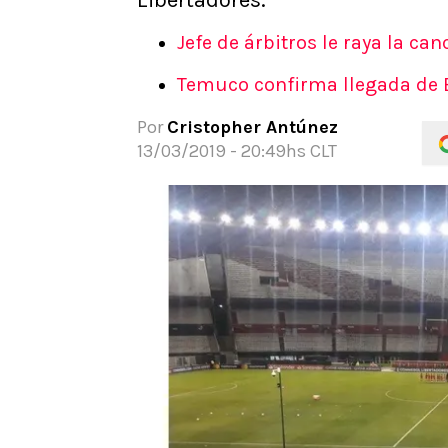
Libertadores.
APUESTAS
Jefe de árbitros le raya la c
Noticias
Guías
Temuco confirma llegada de E
Códigos
Por
Cristopher Antúnez
Pronósticos
13/03/2019 - 20:49hs CLT
Apuesta del día