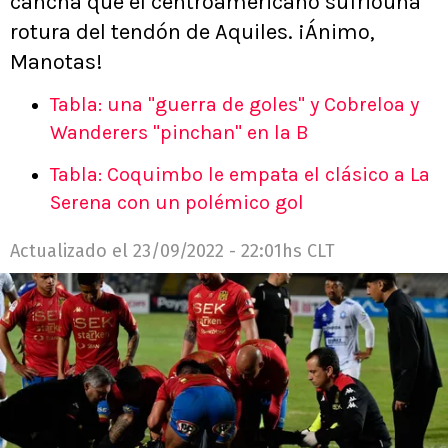
cancha que el centroamericano sufrióuna
rotura del tendón de Aquiles. ¡Ánimo,
Manotas!
Tabla: una "guerra de goles" y Cobreloa y
Wanderers "pinchan" en la B
Tabla: Coquimbo le empata el clásico a La
Serena con un polémico gol
Actualizado el
23/09/2022 - 22:01hs CLT