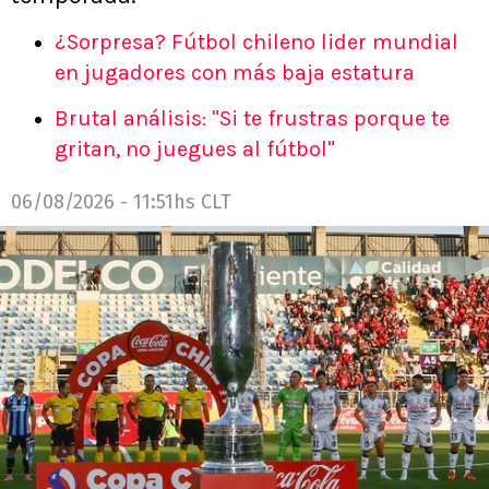
¿Sorpresa? Fútbol chileno lider mundial
en jugadores con más baja estatura
Brutal análisis: "Si te frustras porque te
gritan, no juegues al fútbol"
06/08/2026 - 11:51hs CLT