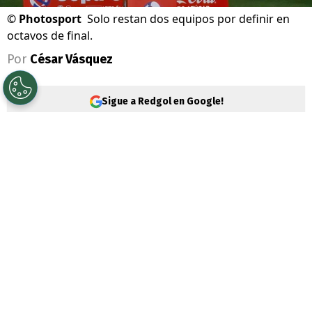
©
Photosport
Solo restan dos equipos por definir en
octavos de final.
Por
César Vásquez
Sigue a Redgol en Google!
La
Copa Chile 2026
entra en su recta
derecha con la definición de
los
clasificados a octavos de final
. Acá te
contamos cómo quedó el cuadro y cuál
será el camino hasta la definición por el
título.