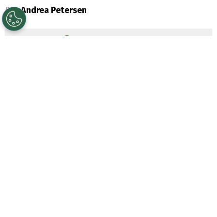
Por
Andrea Petersen
Sigue a Redgol en Google!
Deportes Copiapó
continúa moviéndose
en el mercado de fichajes con el objetivo de
reforzar su plantel para la segunda rueda
de la
Primera B
. El León de Atacama
marcha en el octavo lugar de la tabla y
buscará pelear por el ascenso a la
Liga de
Primera
durante el segundo semestre.
En ese contexto, el club tenía