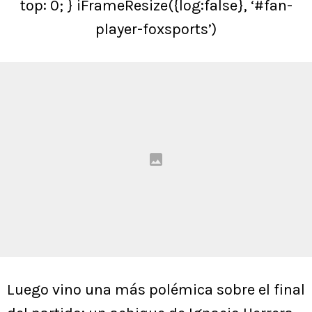
top: 0; } iFrameResize({log:false}, ‘#fan-
player-foxsports’)
Luego vino una más polémica sobre el final