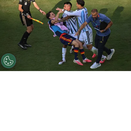
©
Getty Images.
Leandro Paredes y Thiago Almada
contra Gavi tras la derrota trasandina.
Por
Jorge Rubio
Sigue a Redgol en Google!