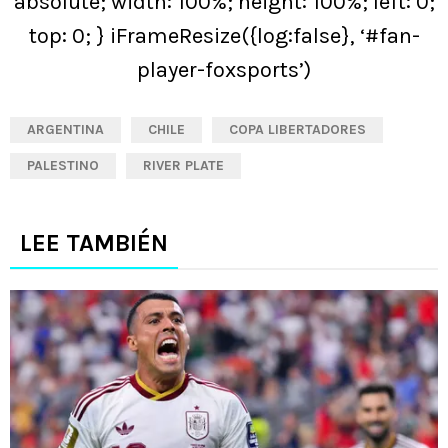
absolute; width: 100%; height: 100%; left: 0;
top: 0; } iFrameResize({log:false}, ‘#fan-
player-foxsports’)
ARGENTINA
CHILE
COPA LIBERTADORES
PALESTINO
RIVER PLATE
LEE TAMBIÉN