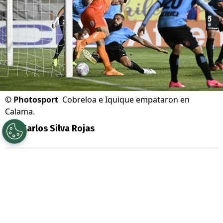
©
Photosport
Cobreloa e Iquique empataron en
Calama.
Por
Carlos Silva Rojas
Sigue a Redgol en Google!
Una jornada llena de emociones se vivió en
la
Primera B
, certamen que fue testigo de