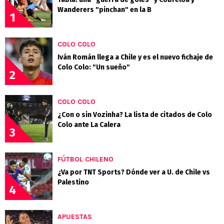
Wanderers "pinchan" en la B
1
COLO COLO
Iván Román llega a Chile y es el nuevo fichaje de
Colo Colo: "Un sueño"
2
COLO COLO
¿Con o sin Vozinha? La lista de citados de Colo
Colo ante La Calera
3
FÚTBOL CHILENO
¿Va por TNT Sports? Dónde ver a U. de Chile vs
Palestino
4
APUESTAS