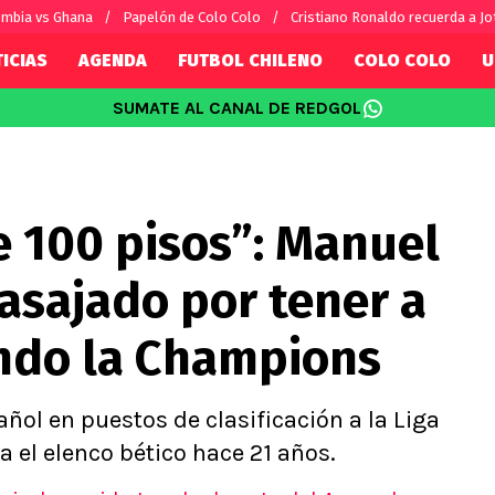
mbia vs Ghana
Papelón de Colo Colo
Cristiano Ronaldo recuerda a Jo
ICIAS
AGENDA
FUTBOL CHILENO
COLO COLO
U
SUMATE AL CANAL DE REDGOL
SUDAMÉRICA
EUROPA
Internacional
Copa Libertadores
Champions L
sorio
Copa Sudamericana
Europa Leag
e 100 pisos”: Manuel
Sánchez
Fútbol Argentino
Conference 
Palacios
Fútbol Brasileño
Ligue 1
gasajado por tener a
s por el mundo
Premier Leag
Serie A
ando la Champions
La Liga
Bundesliga
añol en puestos de clasificación a la Liga
 el elenco bético hace 21 años.