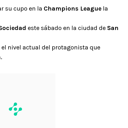
r su cupo en la
Champions League
la
 Sociedad
este sábado en la ciudad de
San
 el nivel actual del protagonista que
a
.