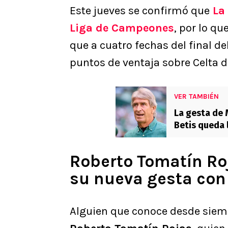
Este jueves se confirmó que
La 
Liga de Campeones
, por lo qu
que a cuatro fechas del final de
puntos de ventaja sobre Celta d
VER TAMBIÉN
La gesta de 
Betis queda l
Roberto Tomatín Roj
su nueva gesta con 
Alguien que conoce desde siempr