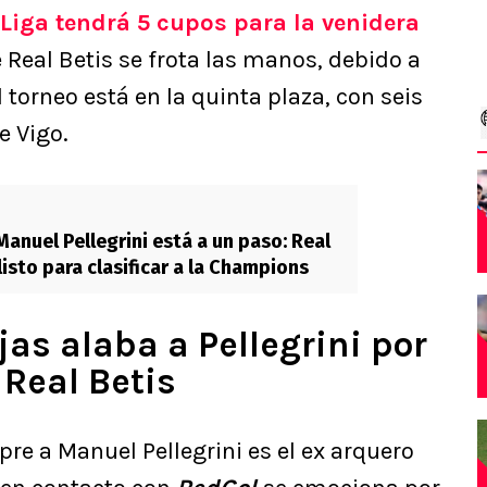
Liga tendrá 5 cupos para la venidera
e Real Betis se frota las manos, debido a
l torneo está en la quinta plaza, con seis
e Vigo.
Manuel Pellegrini está a un paso: Real
isto para clasificar a la Champions
as alaba a Pellegrini por
Real Betis
e a Manuel Pellegrini es el ex arquero