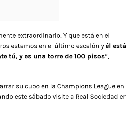
mente extraordinario. Y que está en el
ros estamos en el último escalón y
él está
te tú, y es una torre de 100 pisos
“,
marrar su cupo en la Champions League en
ando este sábado visite a Real Sociedad en