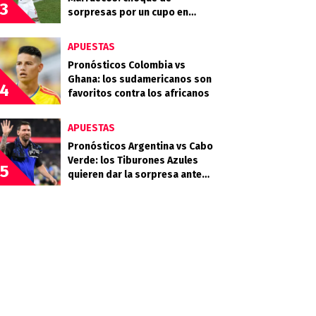
3
sorpresas por un cupo en
cuartos
APUESTAS
Pronósticos Colombia vs
Ghana: los sudamericanos son
4
favoritos contra los africanos
APUESTAS
Pronósticos Argentina vs Cabo
Verde: los Tiburones Azules
5
quieren dar la sorpresa ante
Lionel Messi