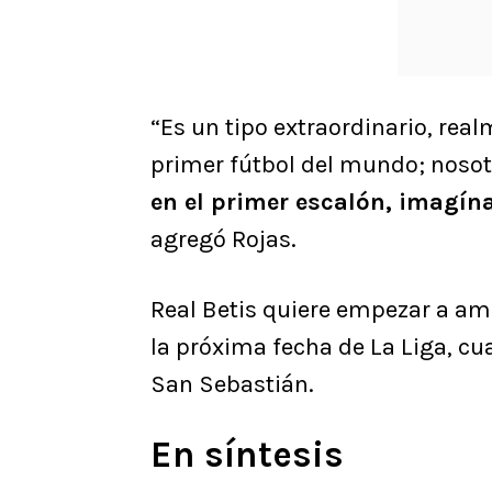
“Es un tipo extraordinario, real
primer fútbol del mundo; nosot
en el primer escalón, imagína
agregó Rojas.
Real Betis quiere empezar a a
la próxima fecha de La Liga, cu
San Sebastián.
En síntesis