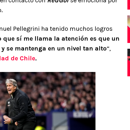
 en contacto con
RedGol
se emociona por
o.
uel Pellegrini ha tenido muchos logros
o que sí me llama la atención es que un
 y se mantenga en un nivel tan alto
“,
dad de Chile
.