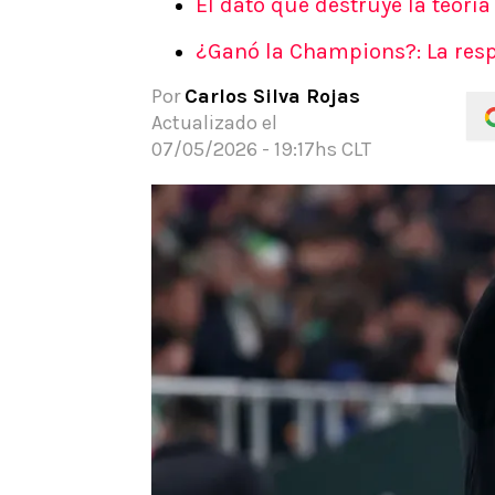
El dato que destruye la teoría
APUESTAS
¿Ganó la Champions?: La res
Noticias
Guías
Por
Carlos Silva Rojas
Códigos
Actualizado el
Pronósticos
07/05/2026 - 19:17hs CLT
Apuesta del día
Apuestas Mundial 2026