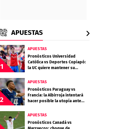
APUESTAS
APUESTAS
Pronósticos Universidad
Católica vs Deportes Copiapó:
1
la UC quiere mantener su
campaña perfecta
APUESTAS
Pronósticos Paraguay vs
Francia: la Albirroja intentará
2
hacer posible la utopía ante
Mbappé
APUESTAS
Pronósticos Canadá vs
Marruecos: choque de