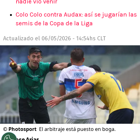
nadie vio venir
Colo Colo contra Audax: así se jugarían las
semis de la Copa de la Liga
Actualizado el
06/05/2026 - 14:54hs CLT
©
Photosport
El arbitraje está puesto en boga.
Por
Jose Arias