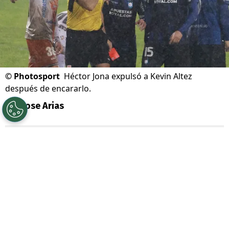
©
Photosport
Héctor Jona expulsó a Kevin Altez
después de encararlo.
Por
Jose Arias
Sigue a Redgol en Google!
Fue la gran polémica de este fin de semana
en el fútbol chileno. El árbitro
Héctor
Jona
expulsó al jugador de
Huachipato
,