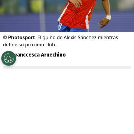
©
Photosport
El guiño de Alexis Sánchez mientras
define su próximo club.
Por
Franccesca Arnechino
Sigue a Redgol en Google!
Alexis Sánchez
volvió a despertar la
nostalgia de sus seguidores con una
publicación desde
Londres
, ciudad que
guarda uno de los capítulos más