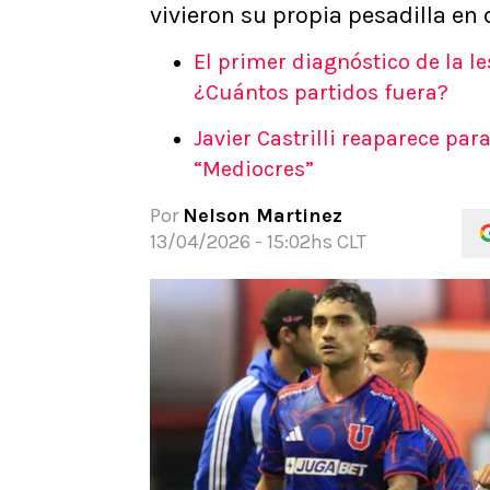
vivieron su propia pesadilla en
APUESTAS
Noticias
El primer diagnóstico de la l
Guías
¿Cuántos partidos fuera?
Códigos
Javier Castrilli reaparece para
Pronósticos
“Mediocres”
Apuesta del día
Por
Nelson Martinez
13/04/2026 - 15:02hs CLT