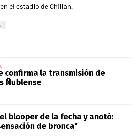
n
en el estadio de Chillán.
E
L
e confirma la transmisión de
vs Ñublense
l blooper de la fecha y anotó:
sensación de bronca"