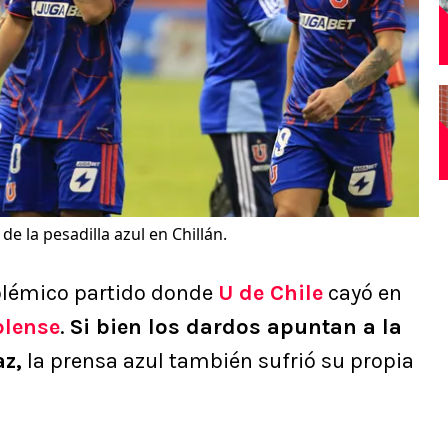
e la pesadilla azul en Chillán.
polémico partido donde
U de Chile
cayó en
lense
.
Si bien los dardos apuntan a la
az,
la prensa azul también sufrió su propia