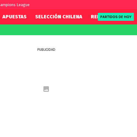
hampions League
APUESTAS
SELECCIÓN CHILENA
REDSPORT
TENI
PARTIDOS DE HOY
FIFA
REDSPORT
eague
Mundial 2026
Tenis
PUBLICIDAD
ue
Eliminatorias
Formula 1
League
NBA
Rugby
ue
UFC
WWE
Boxeo