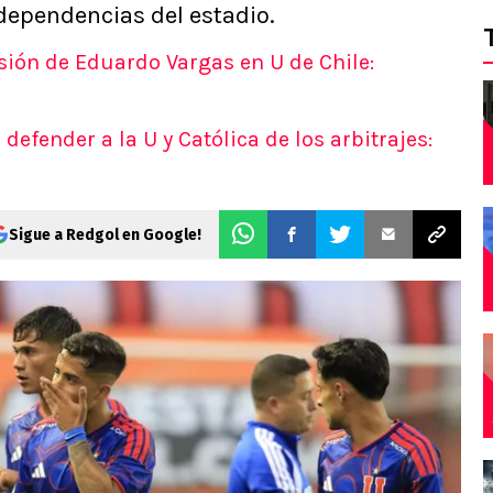
 dependencias del estadio.
esión de Eduardo Vargas en U de Chile:
 defender a la U y Católica de los arbitrajes:
Sigue a Redgol en Google!