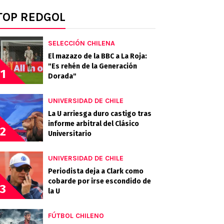
TOP REDGOL
SELECCIÓN CHILENA
El mazazo de la BBC a La Roja:
"Es rehén de la Generación
1
Dorada"
UNIVERSIDAD DE CHILE
La U arriesga duro castigo tras
informe arbitral del Clásico
2
Universitario
UNIVERSIDAD DE CHILE
Periodista deja a Clark como
cobarde por irse escondido de
3
la U
FÚTBOL CHILENO