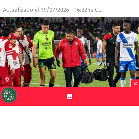
Actualizado el
19/07/2026 - 16:22hs CLT
×
©
Captura Fox Sports retocada con Gemini IA.
El
paraguayo sufrió una desafortunada lesión en su debut
oficial por los Bravos de Juárez.
Por
Jorge Rubio