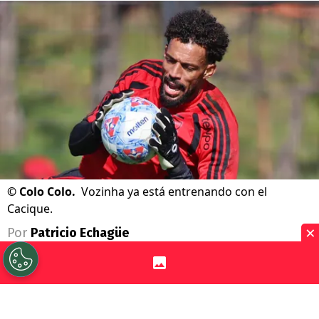
©
Colo Colo.
Vozinha ya está entrenando con el
Cacique.
×
Por
Patricio Echagüe
Sigue a Redgol en Google!