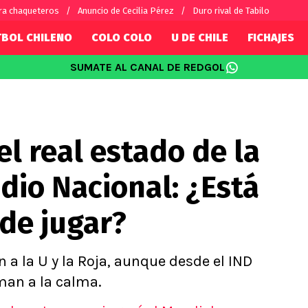
ra chaqueteros
Anuncio de Cecilia Pérez
Duro rival de Tabilo
TBOL CHILENO
COLO COLO
U DE CHILE
FICHAJES
SUMATE AL CANAL DE REDGOL
SUDAMÉRICA
EUROPA
Internacional
Copa Libertadores
Champions L
sorio
Copa Sudamericana
Europa Leag
el real estado de la
Sánchez
Fútbol Argentino
Conference 
Palacios
Fútbol Brasileño
Ligue 1
dio Nacional: ¿Está
s por el mundo
Premier Leag
Serie A
de jugar?
La Liga
Bundesliga
n a la U y la Roja, aunque desde el IND
man a la calma.