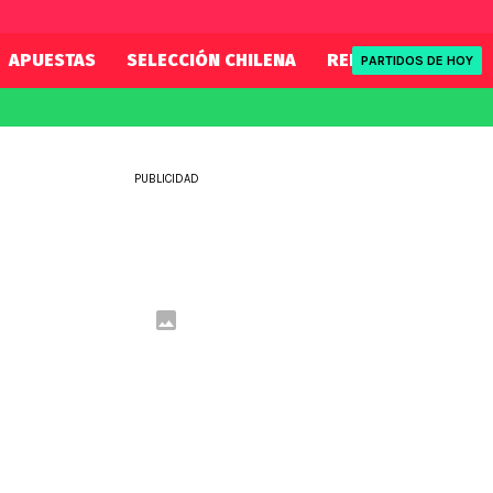
APUESTAS
SELECCIÓN CHILENA
REDSPORT
TENI
PARTIDOS DE HOY
FIFA
REDSPORT
eague
Mundial 2026
Tenis
PUBLICIDAD
ue
Eliminatorias
Formula 1
League
NBA
Rugby
ue
UFC
WWE
Boxeo