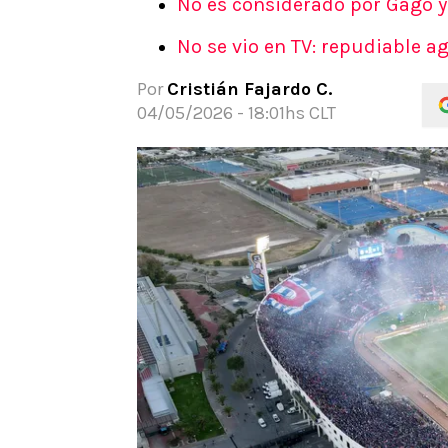
No es considerado por Gago 
APUESTAS
No se vio en TV: repudiable 
Noticias
Guías
Por
Cristián Fajardo C.
Códigos
04/05/2026 - 18:01hs CLT
Pronósticos
Apuesta del día