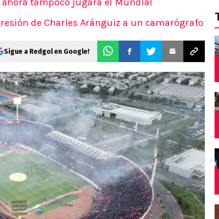
y ahora tampoco jugará el Mundial
agresión de Charles Aránguiz a un camarógrafo
Sigue a Redgol en Google!