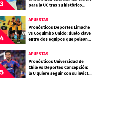
3
para la UC tras su histórico
triunfo en La Bombonera
APUESTAS
Pronósticos Deportes Limache
vs Coquimbo Unido: duelo clave
4
entre dos equipos que pelean
arriba
APUESTAS
Pronósticos Universidad de
Chile vs Deportes Concepción:
5
la U quiere seguir con su invicto
en casa