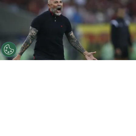
©
Wagner Meier/Getty Images.
Sampaoli tuvo su
primera victoria como DT en el fútbol argentino.
Por
Jorge Rubio
Sigue a Redgol en Google!
Jorge Sampaoli
tuvo varios motivos para