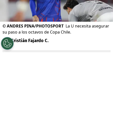
©
ANDRES PINA/PHOTOSPORT
La U necesita asegurar
su paso a los octavos de Copa Chile.
Por
Cristián Fajardo C.
Sigue a Redgol en Google!
Universidad de Chile
se complicó con la
derrota por
1-0 ante Unión La Calera
, por
la cuarta fecha de la fase de grupos de la
Copa Chile 2026
, lo que demoró su
clasificación a la siguiente ronda.