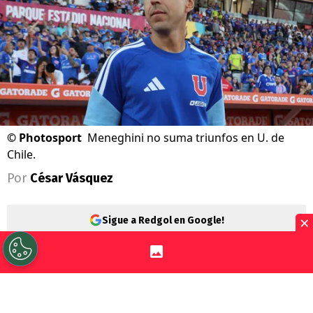
©
Photosport
Meneghini no suma triunfos en U. de
Chile.
Por
César Vásquez
×
Sigue a Redgol en Google!
Universidad de Chile
no pasa un buen
momento y cada vez hay más dudas sobre