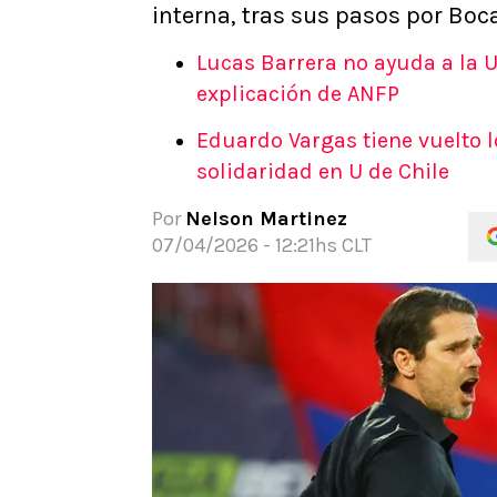
interna, tras sus pasos por Boc
APUESTAS
Noticias
Lucas Barrera no ayuda a la 
Guías
explicación de ANFP
Códigos
Eduardo Vargas tiene vuelto l
Pronósticos
solidaridad en U de Chile
Apuesta del día
Por
Nelson Martinez
07/04/2026 - 12:21hs CLT