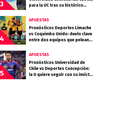
3
para la UC tras su histórico
triunfo en La Bombonera
APUESTAS
Pronósticos Deportes Limache
vs Coquimbo Unido: duelo clave
4
entre dos equipos que pelean
arriba
APUESTAS
Pronósticos Universidad de
Chile vs Deportes Concepción:
5
la U quiere seguir con su invicto
en casa