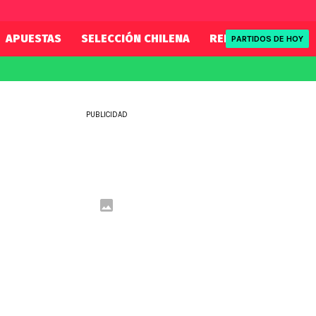
APUESTAS
SELECCIÓN CHILENA
REDSPORT
TENI
PARTIDOS DE HOY
FIFA
REDSPORT
eague
Mundial 2026
Tenis
PUBLICIDAD
ue
Eliminatorias
Formula 1
League
NBA
Rugby
ue
UFC
WWE
Boxeo