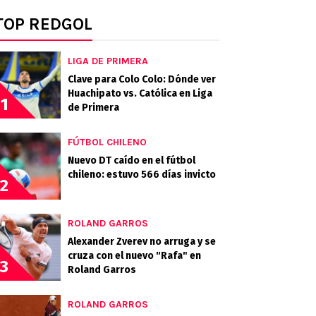
TOP REDGOL
LIGA DE PRIMERA
Clave para Colo Colo: Dónde ver
Huachipato vs. Católica en Liga
1
de Primera
FÚTBOL CHILENO
Nuevo DT caído en el fútbol
chileno: estuvo 566 días invicto
2
ROLAND GARROS
Alexander Zverev no arruga y se
cruza con el nuevo "Rafa" en
3
Roland Garros
ROLAND GARROS