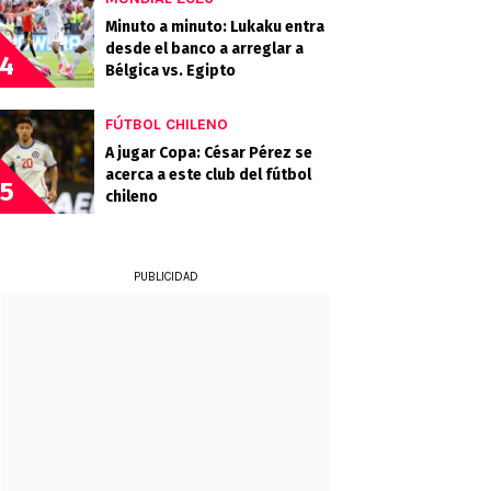
Minuto a minuto: Lukaku entra
desde el banco a arreglar a
4
Bélgica vs. Egipto
FÚTBOL CHILENO
A jugar Copa: César Pérez se
acerca a este club del fútbol
5
chileno
PUBLICIDAD