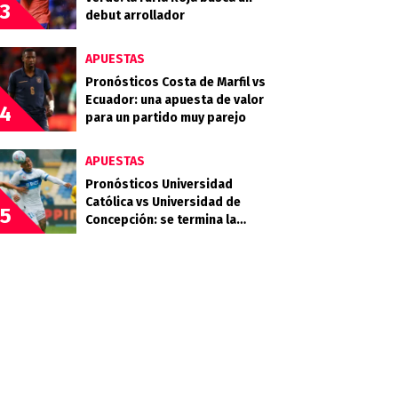
3
debut arrollador
APUESTAS
Pronósticos Costa de Marfil vs
Ecuador: una apuesta de valor
4
para un partido muy parejo
APUESTAS
Pronósticos Universidad
Católica vs Universidad de
5
Concepción: se termina la
primera rueda de la liga