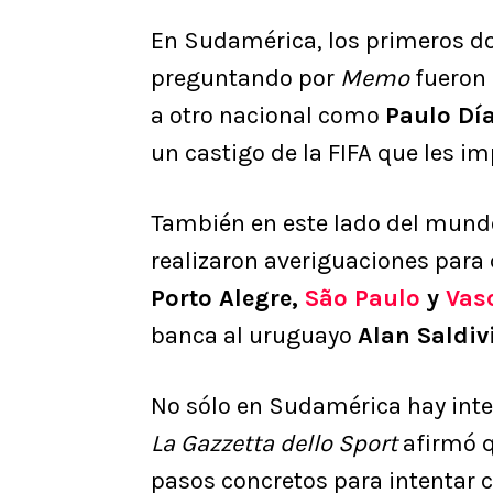
En Sudamérica, los primeros d
preguntando por
Memo
fueron
a otro nacional como
Paulo Dí
un castigo de la FIFA que les i
También en este lado del mundo
realizaron averiguaciones par
Porto Alegre,
São Paulo
y
Vas
banca al uruguayo
Alan Saldiv
No sólo en Sudamérica hay interé
La Gazzetta dello Sport
afirmó q
pasos concretos para intentar c