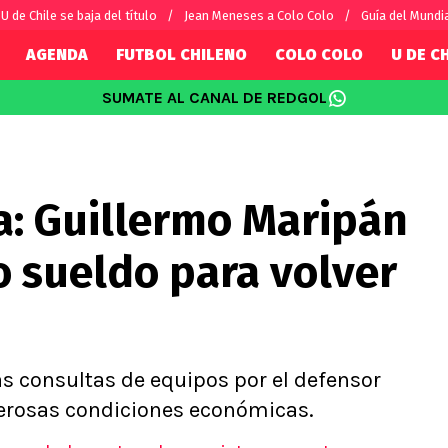
U de Chile se baja del título
Jean Meneses a Colo Colo
Guía del Mundi
AGENDA
FUTBOL CHILENO
COLO COLO
U DE C
SUMATE AL CANAL DE REDGOL
SUDAMÉRICA
EUROPA
Internacional
Copa Libertadores
Champions L
sorio
Copa Sudamericana
Europa Leag
ja: Guillermo Maripán
Sánchez
Fútbol Argentino
Conference 
Palacios
Fútbol Brasileño
Ligue 1
o sueldo para volver
s por el mundo
Premier Leag
Serie A
La Liga
Bundesliga
s consultas de equipos por el defensor
onerosas condiciones económicas.