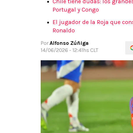
Chile tiene dudas: los grande
APUESTAS
Portugal y Congo
Noticias
El jugador de la Roja que con
Guías
Ronaldo
Códigos
Pronósticos
Por
Alfonso Zúñiga
Apuesta del día
14/06/2026 - 12:41hs CLT
Apuestas Mundial 2026