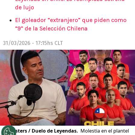
de lujo
El goleador “extranjero” que piden como
“9” de la Selección Chilena
31/03/2026 - 17:15hs CLT
©
Tipsters / Duelo de Leyendas.
Molestia en el plantel