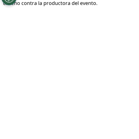
chileno contra la productora del evento.
Por
Nelson Martinez
Sigue a Redgol en Google!
Se había anunciado con bombos y platillos
pero a poco de realizarse, el llamado
Duelo
de Leyendas de América
se pospuso.
El
evento estaba listo para realizarse entre
el 27 y 29 de marzo
en el Claro Arena, pero
hasta nuevo aviso no verá acción
.