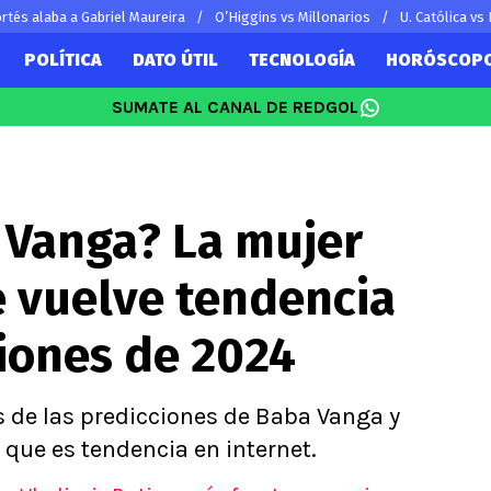
rtés alaba a Gabriel Maureira
O’Higgins vs Millonarios
U. Católica vs
POLÍTICA
DATO ÚTIL
TECNOLOGÍA
HORÓSCOP
SUMATE AL CANAL DE REDGOL
SUDAMÉRICA
EUROPA
Vidal
Copa Libertadores
Champions L
Sánchez
Copa Sudamericana
Europa Leag
 Vanga? La mujer
 Bravo
Fútbol Argentino
Ligue 1
ereton
Fútbol Brasileño
Premier Leag
e vuelve tendencia
s por el mundo
Serie A
La Liga
ciones de 2024
Bundesliga
 de las predicciones de Baba Vanga y
 que es tendencia en internet.