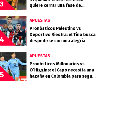
3
quiere cerrar una fase de
grupos histórica en la
Libertadores
APUESTAS
Pronósticos Palestino vs
Deportivo Riestra: el Tino busca
4
despedirse con una alegría
APUESTAS
Pronósticos Millonarios vs
O’Higgins: el Capo necesita una
5
hazaña en Colombia para seguir
en la Sudamericana