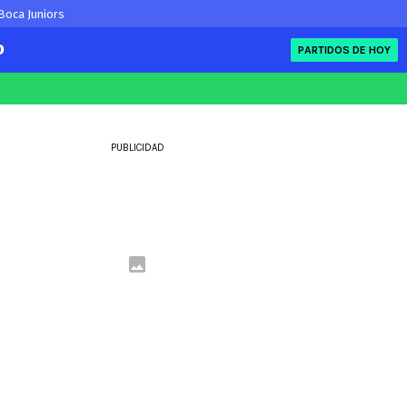
 Boca Juniors
O
PARTIDOS DE HOY
FIFA
eague
Eliminatorias
PUBLICIDAD
ue
ue