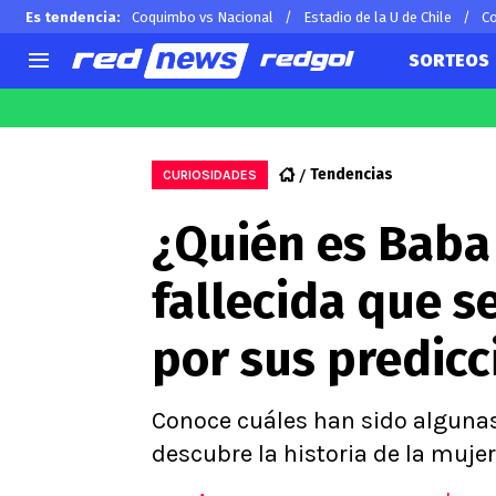
Es tendencia
:
Coquimbo vs Nacional
Estadio de la U de Chile
Co
SORTEOS
AGENDA
CHILE
MUNDO
Hoy en TV
Selección Chilena
Arturo 
Tendencias
CURIOSIDADES
Colo Colo
Alexis 
¿Quién es Baba
U de Chile
Claudio
U Católica
Ben Br
fallecida que s
Campeonato Nacional
Chileno
Primera B
por sus predic
Segunda División
Copa Chile
Supercopa Chile
Conoce cuáles han sido algunas
Campeonato Femenino
descubre la historia de la mujer