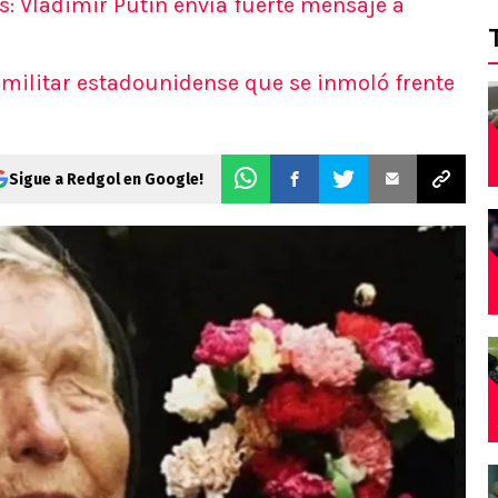
 Vladimir Putin envía fuerte mensaje a
AS
s
 militar estadounidense que se inmoló frente
s
ticos
 del día
Sigue a Redgol en Google!