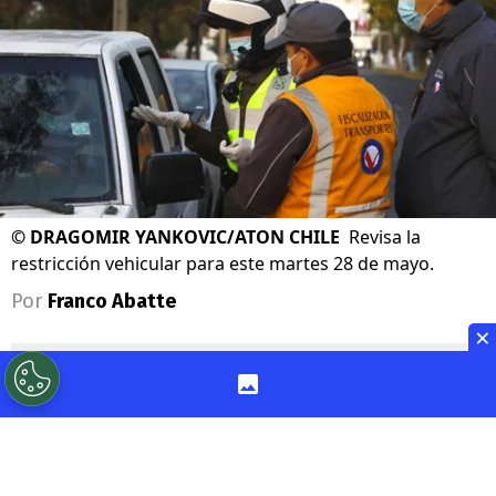
©
DRAGOMIR YANKOVIC/ATON CHILE
Revisa la
restricción vehicular para este martes 28 de mayo.
Por
Franco Abatte
×
Sigue a Redgol en Google!
Este
martes 28 de mayo
continúa la
vigencia de la
restricción vehicular 2024
,