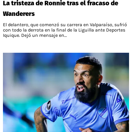
La tristeza de Ronnie tras el fracaso de
PALESTINO
GUÍAS
FÚTBOL INTERNACIONAL
CHILENOS EN EL EXTERIOR
Wanderers
UNION ESPAÑOLA
CÓDIGOS
COPA LIBERTADORES
El delantero, que comenzó su carrera en Valparaíso, sufrió
MERCADO DE FICHAJES
CHILENOS POR EL MUNDO
con todo la derrota en la final de la Liguilla ante Deportes
CAMPEONATO NACIONAL
PRONÓSTICOS
Iquique. Dejó un mensaje en...
COPA SUDAMERICANA
TENIS
ALEXIS SANCHEZ
APUESTA DEL DÍA
PREMIER LEAGUE
ELIMINATORIAS CONMEBOL
DARIO OSORIO
CHAMPIONS LEAGUE
FEMENINO
DAMIAN PIZARRO
EUROPA LEAGUE
SERIE A
LA LIGA
QUIENES SOMOS
SELECCIÓN CHILENA
STAFF
COLO COLO
TÉRMINOS Y CONDICIONES
UNIVERSIDAD DE CHILE
AGENDA
UNIVERSIDAD CATÓLICA