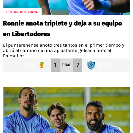
POLÍTICAS DE PRIVACIDAD
CAMPEONATO NACIONAL
POLÍTICA EDITORIAL
RESULTADOS
FÚTBOL BOLIVIANO
PUBLICIDAD / ADS
TABLA DE POSICIONES
Ronnie anota triplete y deja a su equipo
CONTACTO
APUESTAS
en Libertadores
AD CHOICES
ENTREVISTAS
El puntarenense anotó tres tantos en el primer tiempo y
abrió el camino de una aplastante goleada ante el
Palmaflor.
PAL
BOL
1
7
FINAL
Términos y Condiciones
Políticas de Privacidad
Ad Choices
RedGol, al igual que Futbol Sites, es una
compañía perteneciente a Better Collective.
Todos los derechos reservados