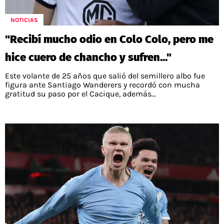
POLÍTICAS DE PRIVACIDAD
CAMPEONATO NACIONAL
POLÍTICA EDITORIAL
RESULTADOS
NOTICIAS
PUBLICIDAD / ADS
TABLA DE POSICIONES
"Recibí mucho odio en Colo Colo, pero me
CONTACTO
APUESTAS
hice cuero de chancho y sufren..."
AD CHOICES
ENTREVISTAS
Este volante de 25 años que salió del semillero albo fue
figura ante Santiago Wanderers y recordó con mucha
gratitud su paso por el Cacique, además...
Términos y Condiciones
Políticas de Privacidad
Ad Choices
RedGol, al igual que Futbol Sites, es una
compañía perteneciente a Better Collective.
Todos los derechos reservados