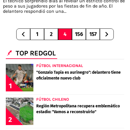
El técnico sorprendió días al revelar un estricto control de
peso a sus jugadores por las fiestas de fin de año. El
delantero respondió con una...
1
2
4
156
157
TOP REDGOL
FÚTBOL INTERNACIONAL
"Gonzalo Tapia es aurinegro": delantero tiene
oficialmente nuevo club
1
FÚTBOL CHILENO
Región Metropolitana recupera emblemático
estadio: "Vamos a reconstruirlo"
2