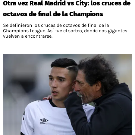
Otra vez Real Madrid vs City: los cruces de
PALESTINO
GUÍAS
FÚTBOL INTERNACIONAL
CHILENOS EN EL EXTERIOR
octavos de final de la Champions
UNION ESPAÑOLA
CÓDIGOS
COPA LIBERTADORES
Se definieron los cruces de octavos de final de la
MERCADO DE FICHAJES
CHILENOS POR EL MUNDO
Champions League. Así fue el sorteo, donde dos gigantes
CAMPEONATO NACIONAL
PRONÓSTICOS
vuelven a encontrarse.
COPA SUDAMERICANA
TENIS
ALEXIS SANCHEZ
APUESTA DEL DÍA
PREMIER LEAGUE
ELIMINATORIAS CONMEBOL
DARIO OSORIO
CHAMPIONS LEAGUE
FEMENINO
DAMIAN PIZARRO
EUROPA LEAGUE
SERIE A
LA LIGA
QUIENES SOMOS
SELECCIÓN CHILENA
STAFF
COLO COLO
TÉRMINOS Y CONDICIONES
UNIVERSIDAD DE CHILE
AGENDA
UNIVERSIDAD CATÓLICA