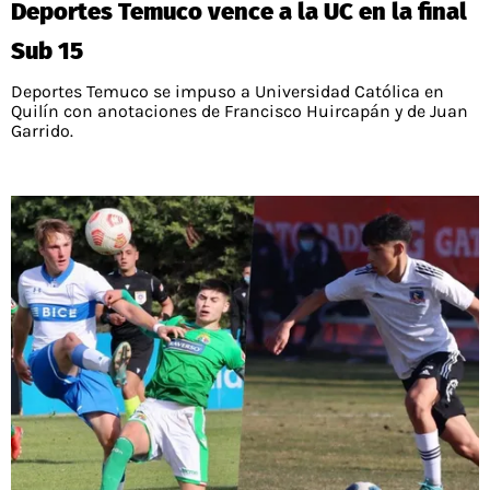
Deportes Temuco vence a la UC en la final
PALESTINO
GUÍAS
FÚTBOL INTERNACIONAL
CHILENOS EN EL EXTERIOR
Sub 15
UNION ESPAÑOLA
CÓDIGOS
COPA LIBERTADORES
Deportes Temuco se impuso a Universidad Católica en
MERCADO DE FICHAJES
CHILENOS POR EL MUNDO
Quilín con anotaciones de Francisco Huircapán y de Juan
CAMPEONATO NACIONAL
PRONÓSTICOS
Garrido.
COPA SUDAMERICANA
TENIS
ALEXIS SANCHEZ
APUESTA DEL DÍA
PREMIER LEAGUE
ELIMINATORIAS CONMEBOL
DARIO OSORIO
CHAMPIONS LEAGUE
FEMENINO
DAMIAN PIZARRO
EUROPA LEAGUE
SERIE A
LA LIGA
QUIENES SOMOS
SELECCIÓN CHILENA
STAFF
COLO COLO
TÉRMINOS Y CONDICIONES
UNIVERSIDAD DE CHILE
AGENDA
UNIVERSIDAD CATÓLICA