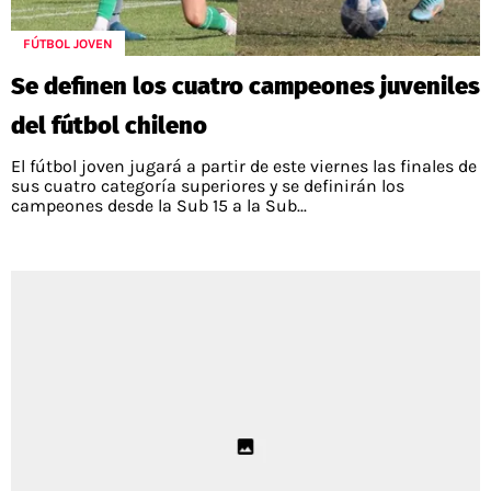
POLÍTICAS DE PRIVACIDAD
CAMPEONATO NACIONAL
POLÍTICA EDITORIAL
RESULTADOS
FÚTBOL JOVEN
PUBLICIDAD / ADS
TABLA DE POSICIONES
Se definen los cuatro campeones juveniles
CONTACTO
APUESTAS
del fútbol chileno
AD CHOICES
ENTREVISTAS
El fútbol joven jugará a partir de este viernes las finales de
sus cuatro categoría superiores y se definirán los
campeones desde la Sub 15 a la Sub...
Términos y Condiciones
Políticas de Privacidad
Ad Choices
RedGol, al igual que Futbol Sites, es una
compañía perteneciente a Better Collective.
Todos los derechos reservados