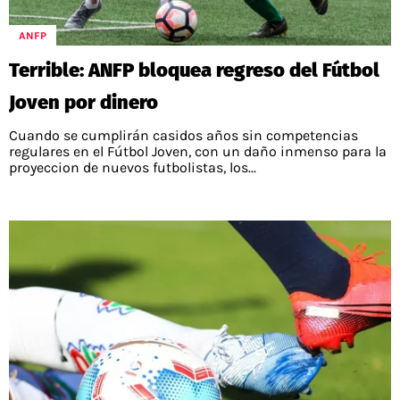
POLÍTICAS DE PRIVACIDAD
CAMPEONATO NACIONAL
POLÍTICA EDITORIAL
RESULTADOS
ANFP
PUBLICIDAD / ADS
TABLA DE POSICIONES
Terrible: ANFP bloquea regreso del Fútbol
CONTACTO
APUESTAS
Joven por dinero
AD CHOICES
ENTREVISTAS
Cuando se cumplirán casidos años sin competencias
regulares en el Fútbol Joven, con un daño inmenso para la
proyeccion de nuevos futbolistas, los...
Términos y Condiciones
Políticas de Privacidad
Ad Choices
RedGol, al igual que Futbol Sites, es una
compañía perteneciente a Better Collective.
Todos los derechos reservados