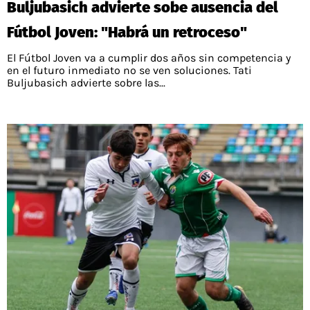
Buljubasich advierte sobe ausencia del
PALESTINO
GUÍAS
FÚTBOL INTERNACIONAL
CHILENOS EN EL EXTERIOR
Fútbol Joven: "Habrá un retroceso"
UNION ESPAÑOLA
CÓDIGOS
COPA LIBERTADORES
El Fútbol Joven va a cumplir dos años sin competencia y
MERCADO DE FICHAJES
CHILENOS POR EL MUNDO
en el futuro inmediato no se ven soluciones. Tati
CAMPEONATO NACIONAL
PRONÓSTICOS
Buljubasich advierte sobre las...
COPA SUDAMERICANA
TENIS
ALEXIS SANCHEZ
APUESTA DEL DÍA
PREMIER LEAGUE
ELIMINATORIAS CONMEBOL
DARIO OSORIO
CHAMPIONS LEAGUE
FEMENINO
DAMIAN PIZARRO
EUROPA LEAGUE
SERIE A
LA LIGA
QUIENES SOMOS
SELECCIÓN CHILENA
STAFF
COLO COLO
TÉRMINOS Y CONDICIONES
UNIVERSIDAD DE CHILE
AGENDA
UNIVERSIDAD CATÓLICA