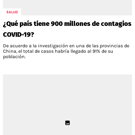
POLÍTICAS DE PRIVACIDAD
CAMPEONATO NACIONAL
POLÍTICA EDITORIAL
RESULTADOS
SALUD
PUBLICIDAD / ADS
TABLA DE POSICIONES
¿Qué país tiene 900 millones de contagios
CONTACTO
APUESTAS
COVID-19?
AD CHOICES
ENTREVISTAS
De acuerdo a la investigación en una de las provincias de
China, el total de casos habría llegado al 91% de su
población.
Términos y Condiciones
Políticas de Privacidad
Ad Choices
RedGol, al igual que Futbol Sites, es una
compañía perteneciente a Better Collective.
Todos los derechos reservados