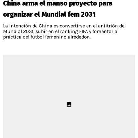
China arma el manso proyecto para
PALESTINO
GUÍAS
FÚTBOL INTERNACIONAL
CHILENOS EN EL EXTERIOR
organizar el Mundial fem 2031
UNION ESPAÑOLA
CÓDIGOS
COPA LIBERTADORES
La intención de China es convertirse en el anfitrión del
MERCADO DE FICHAJES
CHILENOS POR EL MUNDO
Mundial 2031, subir en el ranking FIFA y fomentarla
CAMPEONATO NACIONAL
PRONÓSTICOS
práctica del futbol femenino alrededor...
COPA SUDAMERICANA
TENIS
ALEXIS SANCHEZ
APUESTA DEL DÍA
PREMIER LEAGUE
ELIMINATORIAS CONMEBOL
DARIO OSORIO
CHAMPIONS LEAGUE
FEMENINO
DAMIAN PIZARRO
EUROPA LEAGUE
SERIE A
LA LIGA
QUIENES SOMOS
SELECCIÓN CHILENA
STAFF
COLO COLO
TÉRMINOS Y CONDICIONES
UNIVERSIDAD DE CHILE
AGENDA
UNIVERSIDAD CATÓLICA