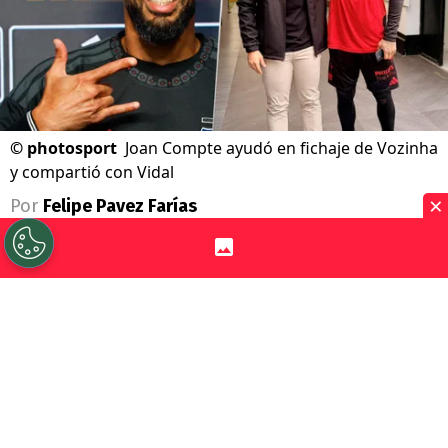
©
photosport
Joan Compte ayudó en fichaje de Vozinha
y compartió con Vidal
×
Por
Felipe Pavez Farías
Sigue a Redgol en Google!
Colo Colo
remeció el
mercado de fichajes
con la llegada de
Vozinha
. El mejor portero
del
Mundial 2026
, tras una larga teleserie,
finalmente llegó a Chile y es el nuevo