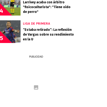
Larrivey acaba con árbitro
"fisicoculturista": "Tiene oído
4
de perro"
LIGA DE PRIMERA
“Estaba retirado”: La reflexión
de Vargas sobre su rendimiento
5
en la U
PUBLICIDAD