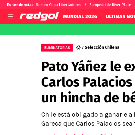
Es tendencia
:
Sorteo Copa Libertadores
Zampedri de River Plate
MUNDIAL 2026
ULTIMAS NOT
AGENDA
CHILE
MUNDO
Hoy en TV
Selección Chilena
Fútbol 
Selección Chilena
ELIMINATORIAS
Colo Colo
Darío O
Pato Yáñez le e
U de Chile
Alexis 
U Católica
Carlos 
Carlos Palacios 
Campeonato Nacional
Chileno
Primera B
un hincha de bé
Segunda División
Copa Chile
Supercopa Chile
Chile está obligado a ganarle a B
Campeonato Femenino
Gareca que Carlos Palacios sea t