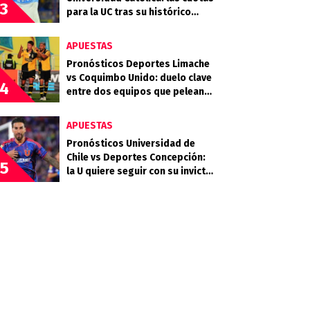
3
para la UC tras su histórico
triunfo en La Bombonera
APUESTAS
Pronósticos Deportes Limache
vs Coquimbo Unido: duelo clave
4
entre dos equipos que pelean
arriba
APUESTAS
Pronósticos Universidad de
Chile vs Deportes Concepción:
5
la U quiere seguir con su invicto
en casa