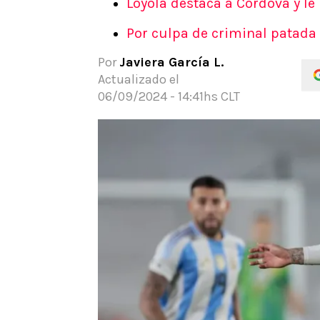
Loyola destaca a Córdova y le
APUESTAS
Por culpa de criminal patada 
Noticias
Guías
Por
Javiera García L.
Códigos
Actualizado el
Pronósticos
06/09/2024 - 14:41hs CLT
Apuesta del día
Apuestas Mundial 2026