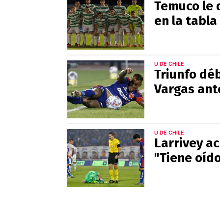
Temuco le q
en la tabla
U DE CHILE
Triunfo déb
Vargas ant
U DE CHILE
Larrivey ac
"Tiene oíd