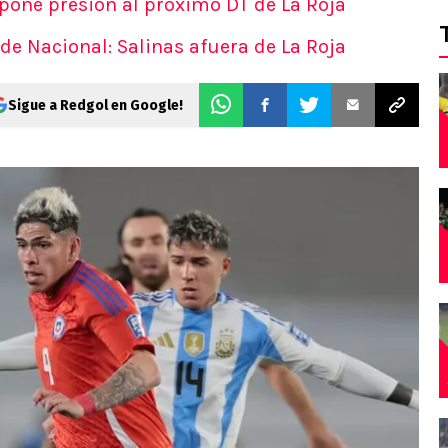
 pone presión al próximo DT de La Roja
de Nacional: Salinas afuera de La Roja
Sigue a Redgol en Google!