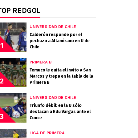
TOP REDGOL
UNIVERSIDAD DE CHILE
Calderón responde por el
pechazo a Altamirano en U de
1
Chile
PRIMERA B
Temuco le quita el invito a San
Marcos y trepa en la tabla de la
2
Primera B
UNIVERSIDAD DE CHILE
Triunfo débil: en la U sólo
destacan a Edu Vargas ante el
3
Conce
LIGA DE PRIMERA