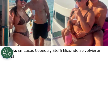
©
captura
Lucas Cepeda y Steffi Elizondo se volvieron
virales
Por
Felipe Pavez Farías
Sigue a Redgol en Google!
Lucas Cepeda
y
Steffi Elizondo
revolucionaron las redes con dos