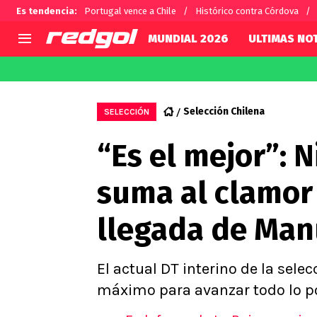
Es tendencia
:
Portugal vence a Chile
Histórico contra Córdova
MUNDIAL 2026
ULTIMAS NOT
AGENDA
CHILE
MUNDO
Hoy en TV
Selección Chilena
Fútbol 
Selección Chilena
SELECCIÓN
Colo Colo
Darío O
“Es el mejor”: 
U de Chile
Alexis 
U Católica
Carlos 
suma al clamor
Campeonato Nacional
Chileno
Primera B
llegada de Manu
Segunda División
Copa Chile
Supercopa Chile
El actual DT interino de la sele
Campeonato Femenino
máximo para avanzar todo lo pos