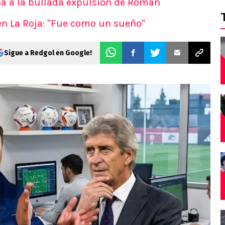
na a la bullada expulsión de Román
en La Roja: "Fue como un sueño"
Sigue a Redgol en Google!