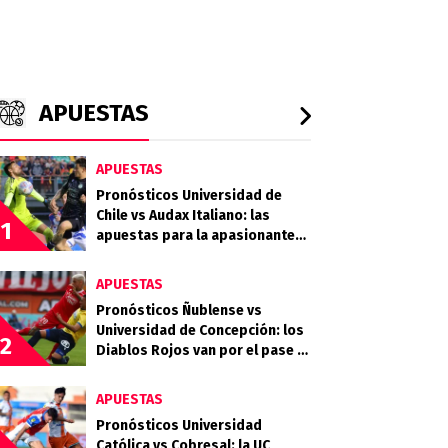
APUESTAS
APUESTAS
Pronósticos Universidad de
Chile vs Audax Italiano: las
1
apuestas para la apasionante
definición de la Copa de la Liga
APUESTAS
Pronósticos Ñublense vs
Universidad de Concepción: los
2
Diablos Rojos van por el pase a
la semifinal
APUESTAS
Pronósticos Universidad
Católica vs Cobresal: la UC