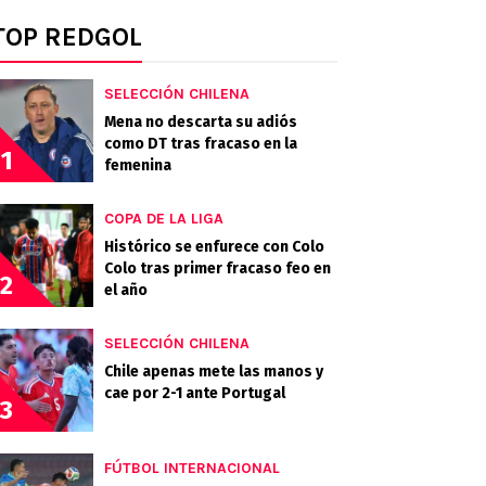
TOP REDGOL
SELECCIÓN CHILENA
Mena no descarta su adiós
como DT tras fracaso en la
1
femenina
COPA DE LA LIGA
Histórico se enfurece con Colo
Colo tras primer fracaso feo en
2
el año
SELECCIÓN CHILENA
Chile apenas mete las manos y
cae por 2-1 ante Portugal
3
FÚTBOL INTERNACIONAL