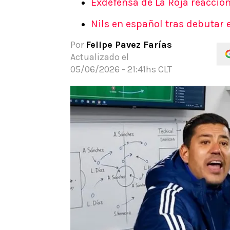
Exdefensa de La Roja reaccio
APUESTAS
Nils en español tras debutar 
Noticias
Guías
Por
Felipe Pavez Farías
Códigos
Actualizado el
Pronósticos
05/06/2026 - 21:41hs CLT
Apuesta del día
Apuestas Mundial 2026