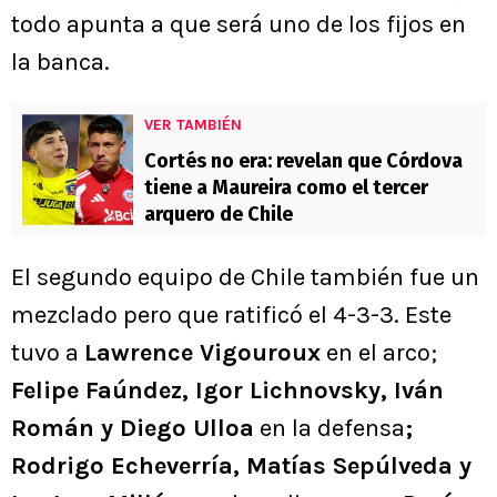
todo apunta a que será uno de los fijos en
la banca.
VER TAMBIÉN
Cortés no era: revelan que Córdova
tiene a Maureira como el tercer
arquero de Chile
El segundo equipo de Chile también fue un
mezclado pero que ratificó el 4-3-3. Este
tuvo a
Lawrence Vigouroux
en el arco;
Felipe Faúndez, Igor Lichnovsky, Iván
Román y Diego Ulloa
en la defensa
;
Rodrigo Echeverría, Matías Sepúlveda y