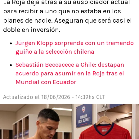
La Roja deja atrás a su auspiciador actual
para recibir a uno que no estaba en los
planes de nadie. Aseguran que será casi el
doble en inversión.
Jürgen Klopp sorprende con un tremendo
guiño a la selección chilena
Sebastián Beccacece a Chile: destapan
acuerdo para asumir en la Roja tras el
Mundial con Ecuador
Actualizado el
18/06/2026 - 14:39hs CLT