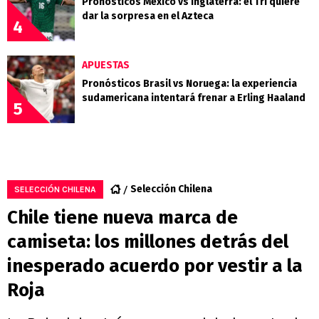
Pronósticos México vs Inglaterra: el Tri quiere
dar la sorpresa en el Azteca
4
APUESTAS
Pronósticos Brasil vs Noruega: la experiencia
sudamericana intentará frenar a Erling Haaland
5
Selección Chilena
SELECCIÓN CHILENA
Chile tiene nueva marca de
camiseta: los millones detrás del
inesperado acuerdo por vestir a la
Roja