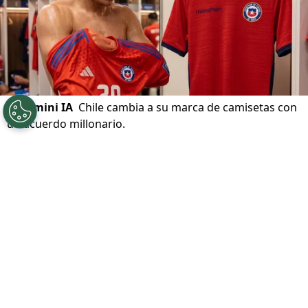
©
Gemini IA
Chile cambia a su marca de camisetas con
un acuerdo millonario.
Por
Jp Viluñir Silva
Sigue a Redgol en Google!
La
camiseta de
Chile
cambia
y lo hace
con un
acuerdo millonario
, pero que no
estaba en los planes de nadie. La Roja