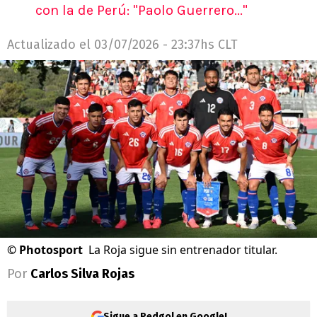
con la de Perú: "Paolo Guerrero..."
Actualizado el
03/07/2026 - 23:37hs CLT
©
Photosport
La Roja sigue sin entrenador titular.
Por
Carlos Silva Rojas
Sigue a Redgol en Google!