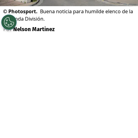
©
Photosport.
Buena noticia para humilde elenco de la
Segunda División.
Por
Nelson Martinez
Sigue a Redgol en Google!
Se acabó la teleserie que terminó con lío
judicial en el
fútbol chileno
. Ahí, dos
equipos se enfrentaron en los escritorios a
raíz de los
derechos de formación del
jugador Massami Gutiérrez.
Se trata de
Audax Italiano
y Deportes