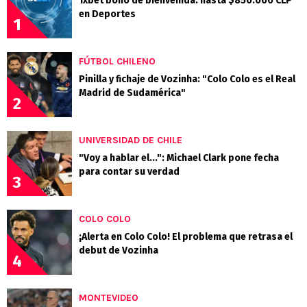
1xbet bono de bienvenida: hasta $850.000 CLP
en Deportes
1
FÚTBOL CHILENO
Pinilla y fichaje de Vozinha: "Colo Colo es el Real
Madrid de Sudamérica"
2
UNIVERSIDAD DE CHILE
"Voy a hablar el...": Michael Clark pone fecha
para contar su verdad
3
COLO COLO
¡Alerta en Colo Colo! El problema que retrasa el
debut de Vozinha
4
MONTEVIDEO