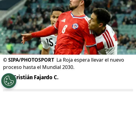
©
SIPA/PHOTOSPORT
La Roja espera llevar el nuevo
proceso hasta el Mundial 2030.
Por
Cristián Fajardo C.
Sigue a Redgol en Google!
La
selección chilena
se aproxima a iniciar
un nuevo proceso, la que tiene en mira la