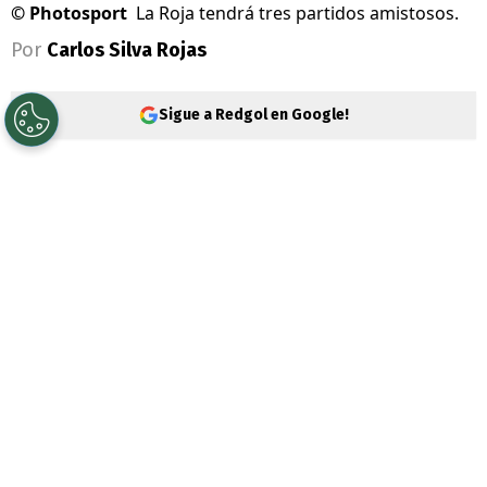
©
Photosport
La Roja tendrá tres partidos amistosos.
Por
Carlos Silva Rojas
Sigue a Redgol en Google!
La
selección chilena
no tiene entrenador,
pero sí partidos amistosos. El equipo
nacional se llena de encuentros
preparativos para la próxima fecha FIFA de
septiembre y octubre.
El equipo que dirige de forma interina
Nicolás Córdova
suma un nuevo duelo, ya
que se medirá ante
Estados Unidos
, una