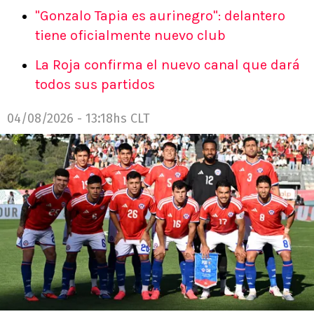
"Gonzalo Tapia es aurinegro": delantero
tiene oficialmente nuevo club
La Roja confirma el nuevo canal que dará
todos sus partidos
04/08/2026 - 13:18hs CLT