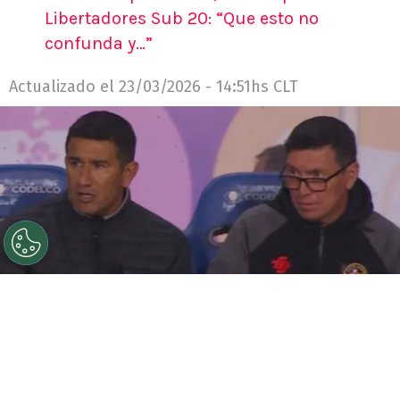
Libertadores Sub 20: “Que esto no
confunda y…”
Actualizado el
23/03/2026 - 14:51hs CLT
©
Captura TNT Sports.
Víctor Rivero tiene en su staff a
este icónico espía y analista que tuvo la selección
chilena.