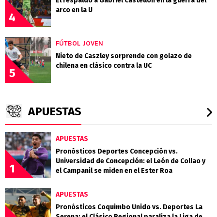
El respaldo a Gabriel Castellón en la guerra del
arco en la U
4
FÚTBOL JOVEN
Nieto de Caszley sorprende con golazo de
chilena en clásico contra la UC
5
APUESTAS
APUESTAS
Pronósticos Deportes Concepción vs.
Universidad de Concepción: el León de Collao y
1
el Campanil se miden en el Ester Roa
APUESTAS
Pronósticos Coquimbo Unido vs. Deportes La
Serena: el Clásico Regional paraliza la Liga de