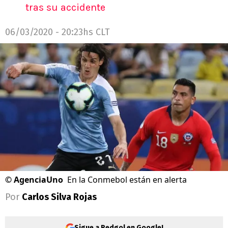
tras su accidente
06/03/2020 - 20:23hs CLT
©
AgenciaUno
En la Conmebol están en alerta
Por
Carlos Silva Rojas
Sigue a Redgol en Google!