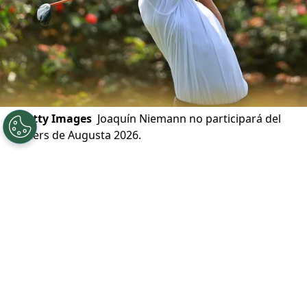
©
Getty Images
Joaquín Niemann no participará del
Masters de Augusta 2026.
Por
Alfonso Zúñiga
Sigue a Redgol en Google!
En el último lustro, especialmente tras la
pandemia por el Coronavirus, se hizo
habitual ver al chileno
Joaquín Niemann