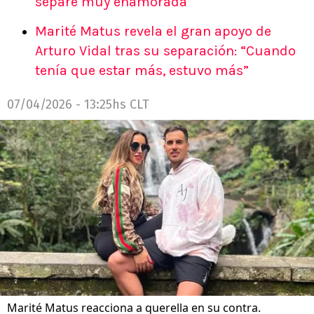
separé muy enamorada”
Marité Matus revela el gran apoyo de
Arturo Vidal tras su separación: “Cuando
tenía que estar más, estuvo más”
07/04/2026 - 13:25hs CLT
Marité Matus reacciona a querella en su contra.