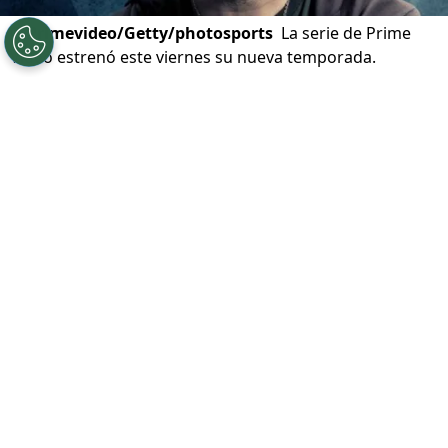
©
Primevideo/Getty/photosports
La serie de Prime
Video estrenó este viernes su nueva temporada.
Por
Andrea Petersen
Sigue a Redgol en Google!
Barrabrava 2
estrenó su segunda
temporada este viernes en Prime Video,
donde nuevamente los fans se
reencontraron con el
Club Atlético
Libertad del Pueblo
y el conflicto entre los
hermanos Urrutia.