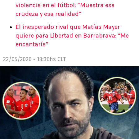
violencia en el fútbol: “Muestra esa
crudeza y esa realidad”
El inesperado rival que Matías Mayer
quiere para Libertad en Barrabrava: “Me
encantaría”
22/05/2026 - 13:36hs CLT