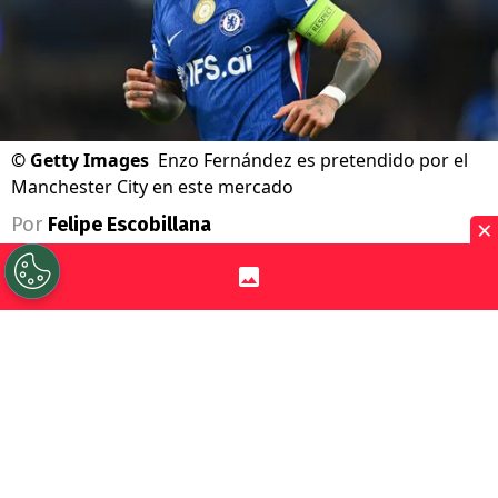
©
Getty Images
Enzo Fernández es pretendido por el
Manchester City en este mercado
×
Por
Felipe Escobillana
Sigue a Redgol en Google!
El mercado de pases de la Premier League
se sacude con uno de los movimientos
más resonantes del verano europeo.
Enzo
Fernández
, mediocampista campeón del