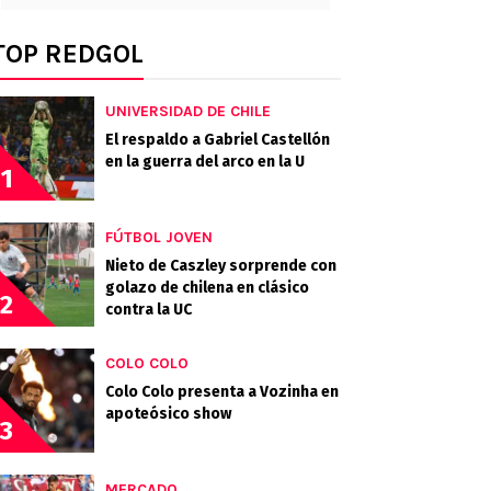
TOP REDGOL
UNIVERSIDAD DE CHILE
El respaldo a Gabriel Castellón
en la guerra del arco en la U
1
FÚTBOL JOVEN
Nieto de Caszley sorprende con
golazo de chilena en clásico
2
contra la UC
COLO COLO
Colo Colo presenta a Vozinha en
apoteósico show
3
MERCADO