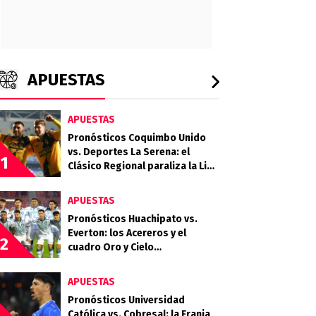
APUESTAS
APUESTAS
Pronósticos Coquimbo Unido
vs. Deportes La Serena: el
1
Clásico Regional paraliza la Liga
de Primera 2026
APUESTAS
Pronósticos Huachipato vs.
Everton: los Acereros y el
2
cuadro Oro y Cielo
protagonizan un choque clave
por la fecha 18
APUESTAS
Pronósticos Universidad
Católica vs. Cobresal: la Franja