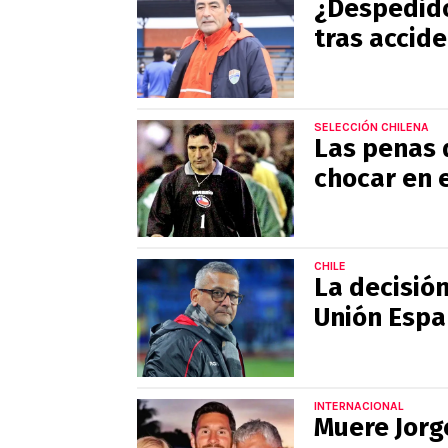
¿Despedido
tras accid
SELECCIÓN CHILENA
Las penas 
chocar en 
CHILE
La decisió
Unión Espa
INTERNACIONAL
Muere Jorge