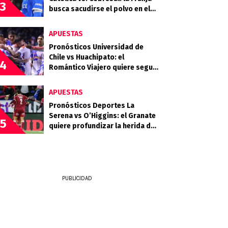
3
busca sacudirse el polvo en el
Claro Arena
APUESTAS
Pronósticos Universidad de
Chile vs Huachipato: el
4
Romántico Viajero quiere seguir
sumando de a tres
APUESTAS
Pronósticos Deportes La
Serena vs O’Higgins: el Granate
5
quiere profundizar la herida del
Celeste
PUBLICIDAD