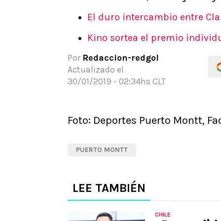
APUESTAS
El duro intercambio entre Cla
Noticias
Kino sortea el premio indivi
Guías
Códigos
Por
Redaccion-redgol
Pronósticos
Actualizado el
Apuesta del día
30/01/2019 - 02:34hs CLT
Foto: Deportes Puerto Montt, Fa
PUERTO MONTT
LEE TAMBIÉN
CHILE