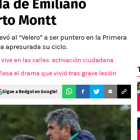
da de Emiliano
rto Montt
vó al “Velero” a ser puntero en la Primera
ma apresurada su ciclo.
 vive en las calles: activación ciudadana
esa el drama que vivió tras grave lesión
Sigue a Redgol en Google!