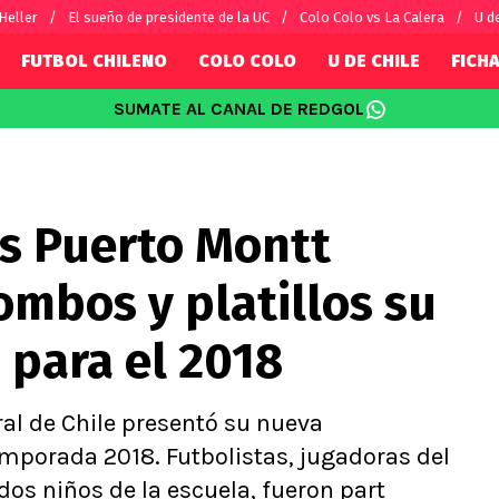
 Heller
El sueño de presidente de la UC
Colo Colo vs La Calera
U d
FUTBOL CHILENO
COLO COLO
U DE CHILE
FICHA
SUMATE AL CANAL DE REDGOL
SUDAMÉRICA
EUROPA
Internacional
Copa Libertadores
Champions L
sorio
Copa Sudamericana
Europa Leag
es Puerto Montt
Sánchez
Fútbol Argentino
Conference 
Palacios
Fútbol Brasileño
Ligue 1
mbos y platillos su
s por el mundo
Premier Leag
Serie A
 para el 2018
La Liga
Bundesliga
al de Chile presentó su nueva
mporada 2018. Futbolistas, jugadoras del
dos niños de la escuela, fueron part