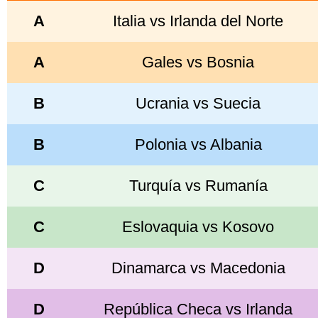
A
Italia vs Irlanda del Norte
A
Gales vs Bosnia
B
Ucrania vs Suecia
B
Polonia vs Albania
C
Turquía vs Rumanía
C
Eslovaquia vs Kosovo
D
Dinamarca vs Macedonia
D
República Checa vs Irlanda