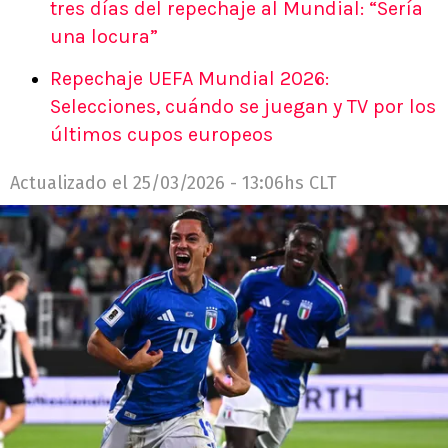
tres días del repechaje al Mundial: “Sería
una locura”
Repechaje UEFA Mundial 2026:
Selecciones, cuándo se juegan y TV por los
últimos cupos europeos
Actualizado el
25/03/2026 - 13:06hs CLT