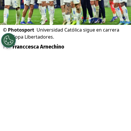
©
Photosport
Universidad Católica sigue en carrera
por Copa Libertadores.
Por
Franccesca Arnechino
Sigue a Redgol en Google!
Universidad Católica
tiene rival para los
octavos de final de la
Copa Libertadores
.
Los Cruzados enfrentarán a
Estudiantes
de La Plata
, en el primer partido de una
serie que definirá a uno de los ocho