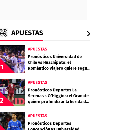
APUESTAS
APUESTAS
Pronósticos Universidad de
Chile vs Huachipato: el
1
Romántico Viajero quiere seguir
sumando de a tres
APUESTAS
Pronósticos Deportes La
Serena vs O’Higgins: el Granate
2
quiere profundizar la herida del
Celeste
APUESTAS
Pronósticos Deportes
Concepción vs Universidad