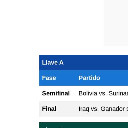
Llave A
Fase
Partido
Semifinal
Bolivia vs. Surin
Final
Iraq vs. Ganador 