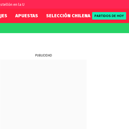
stellón en la U
JES
APUESTAS
SELECCIÓN CHILENA
REDSPORT
PARTIDOS DE HOY
FIFA
REDSPORT
eague
Eliminatorias
Tenis
ue
Formula 1
PUBLICIDAD
League
NBA
Rugby
ue
UFC
WWE
Boxeo