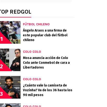
TOP REDGOL
FÚTBOL CHILENO
Ángelo Araos a una firma de
este popular club del fútbol
1
chileno
COLO COLO
Mosa anuncia acción de Colo
Colo ante Conmebol de cara a
2
Libertadores
COLO COLO
¿Cuánto vale la camiseta de
Vozinha? Va de los 36 hasta los
3
90 mil pesos
COLO COLO