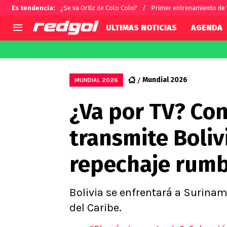
Es tendencia
:
¿Se va Ortiz de Colo Colo?
Primer entrenamiento de
ULTIMAS NOTICIAS
AGENDA
AGENDA
CHILE
MUNDO
Hoy en TV
Selección Chilena
Fútbol 
Mundial 2026
MUNDIAL 2026
Colo Colo
Darío O
¿Va por TV? Con
U de Chile
Alexis 
U Católica
Carlos 
transmite Boliv
Campeonato Nacional
Chileno
Primera B
repechaje rumb
Segunda División
Copa Chile
Supercopa Chile
Bolivia se enfrentará a Surina
Campeonato Femenino
del Caribe.