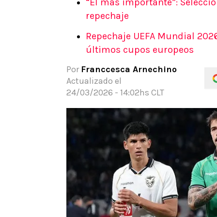
“El más importante”: Selecció
APUESTAS
repechaje
Noticias
Repechaje UEFA Mundial 2026:
Guías
últimos cupos europeos
Códigos
Pronósticos
Por
Franccesca Arnechino
Apuesta del día
Actualizado el
24/03/2026 - 14:02hs CLT