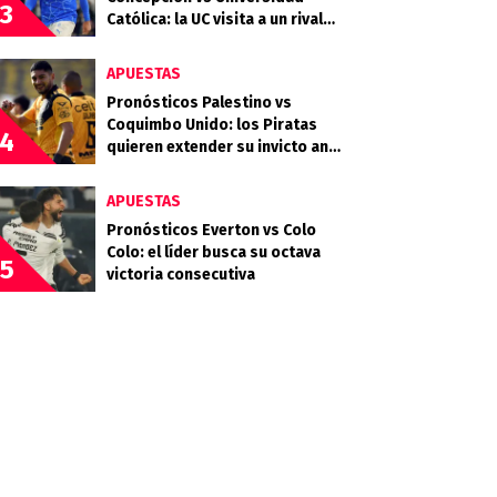
3
Católica: la UC visita a un rival
que llega en racha
APUESTAS
Pronósticos Palestino vs
Coquimbo Unido: los Piratas
4
quieren extender su invicto ante
los Árabes
APUESTAS
Pronósticos Everton vs Colo
Colo: el líder busca su octava
5
victoria consecutiva