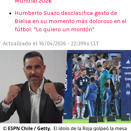
Mundial 2026
Humberto Suazo desclasifica gesto de
Bielsa en su momento más doloroso en el
fútbol: “Lo quiero un montón”
Actualizado el
16/04/2026 - 22:39hs CLT
©
ESPN Chile / Getty.
El ídolo de la Roja golpeó la mesa