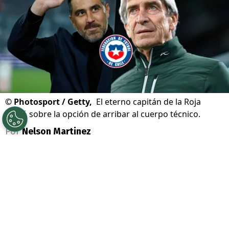
©
Photosport / Getty,
El eterno capitán de la Roja
habló sobre la opción de arribar al cuerpo técnico.
Por
Nelson Martinez
Sigue a Redgol en Google!
Claudio Bravo
sigue de cerca el futuro de
la
selección chilena
, donde el eterno