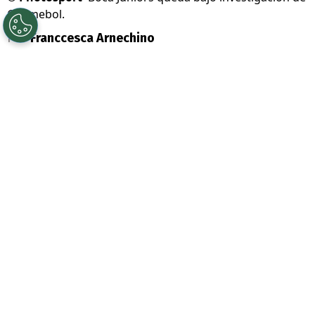
Conmebol.
Por
Franccesca Arnechino
Sigue a Redgol en Google!
La eliminación de
O’Higgins
ante
Boca
Juniors
en playoffs de
Copa
Sudamericana
dejó una nueva arista que
involucra directamente al conjunto
argentino.
La
Conmebol
abrió dos expedientes
disciplinarios
contra el cuadro xeneize,