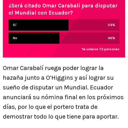
¿Será citado Omar Carabalí para disputar
el Mundial con Ecuador?
Sí
54
%
No
46
%
Ya votaron 72 personas
Omar Carabalí ruega poder lograr la
hazaña junto a O’Higgins y así lograr su
sueño de disputar un Mundial. Ecuador
anunciará su nómina final en los próximos
días, por lo que el portero trata de
demostrar todo lo que tiene para aportar.