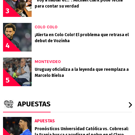
"Voy a hablar el...": Michael Clark pone fecha
para contar su verdad
3
COLO COLO
¡Alerta en Colo Colo! El problema que retrasa el
debut de Vozinha
4
MONTEVIDEO
Uruguay oficializa a la leyenda que reemplaza a
Marcelo Bielsa
5
APUESTAS
APUESTAS
Pronósticos Universidad Católica vs. Cobresal:
la Franja busca sacudirse el polvo en el Claro