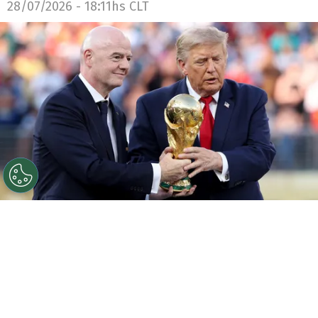
28/07/2026 - 18:11hs CLT
©
Getty Images
Alerta planetaria: Infantino quiere
convertir el Mundial en una empresa y venderlo a
privados.
Por
Diego Jeria
Sigue a Redgol en Google!