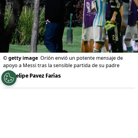
©
getty image
Orión envió un potente mensaje de
apoyo a Messi tras la sensible partida de su padre
Por
Felipe Pavez Farías
Sigue a Redgol en Google!
Conmoción ha generado la sorpresiva
partida de
Jorge Messi
, padre de
Lionel