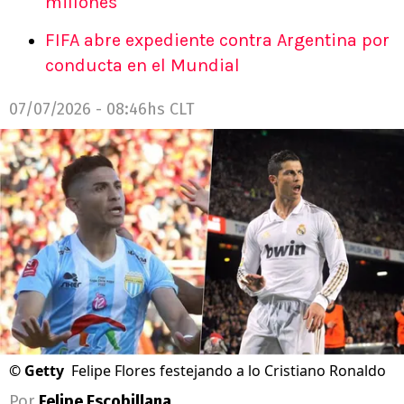
millones
FIFA abre expediente contra Argentina por
conducta en el Mundial
07/07/2026 - 08:46hs CLT
©
Getty
Felipe Flores festejando a lo Cristiano Ronaldo
Por
Felipe Escobillana