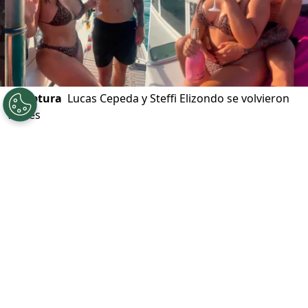
©
captura
Lucas Cepeda y Steffi Elizondo se volvieron
virales
Por
Felipe Pavez Farías
Sigue a Redgol en Google!
Lucas Cepeda
y
Steffi Elizondo
revolucionaron las redes con dos
románticos registros. Lo que superó las
cientos de visualizaciones.