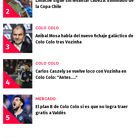
Limache sigue sin levantar cabeza: Eliminado de
la Copa Chile
2
COLO COLO
Aníbal Mosa habla del nuevo fichaje galáctico de
Colo Colo tras Vozinha
3
COLO COLO
Carlos Caszely se vuelve loco con Vozinha en
Colo Colo: "Antes...."
4
MERCADO
El plan B de Colo Colo si es que no logra traer
gratis a Valdés
5